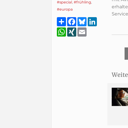
#special
,
#frühling
,
erhalte
#europa
Servic
Teilen
Facebook
Bluesky
LinkedIn
WhatsApp
XING
Email
Weite