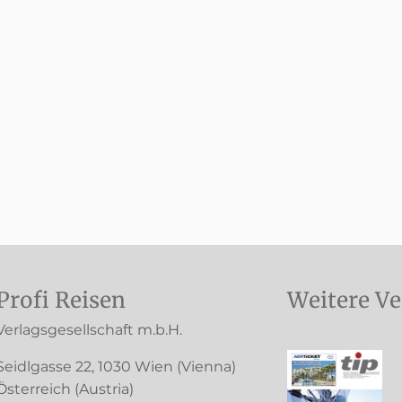
Profi Reisen
Weitere Ve
Verlagsgesellschaft m.b.H.
Seidlgasse 22
,
1030
Wien
(Vienna)
Österreich (
Austria
)