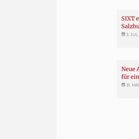
SIXT 
Salzb
3. JUL
Neue A
für ei
31. MÄ