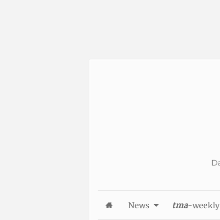
Skip to Content
Da
News
tma
-weekly