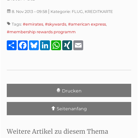
|
8. Nov 2013
– 09:58
Kategorie:
FLUG, KREDITKARTE
Tags:
#emirates
,
#skywards
,
#american express
,
#membership rewards programm
Teilen
Facebook
Bluesky
LinkedIn
WhatsApp
XING
Email
Drucken
Seitenanfang
Weitere Artikel zu diesem Thema