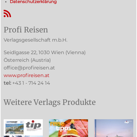
Datenschutzerklärung
RSS-Feed
Profi Reisen
Verlagsgesellschaft m.b.H.
Seidlgasse 22
,
1030
Wien
(Vienna)
Österreich (
Austria
)
office@profireisen.at
www.profireisen.at
tel:
+43 1 - 714 24 14
Weitere Verlags Produkte