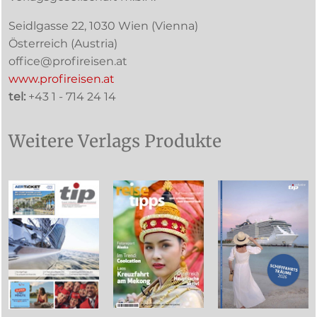
Seidlgasse 22
,
1030
Wien
(Vienna)
Österreich (
Austria
)
office@profireisen.at
www.profireisen.at
tel:
+43 1 - 714 24 14
Weitere Verlags Produkte