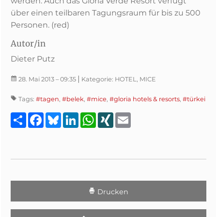
werden. Auch das Gloria Verde Resort verfügt
über einen teilbaren Tagungsraum für bis zu 500
Personen. (red)
Autor/in
Dieter Putz
|
28. Mai 2013
– 09:35
Kategorie:
HOTEL, MICE
Tags:
#tagen
,
#belek
,
#mice
,
#gloria hotels & resorts
,
#türkei
Teilen
Facebook
Bluesky
LinkedIn
WhatsApp
XING
Email
Drucken