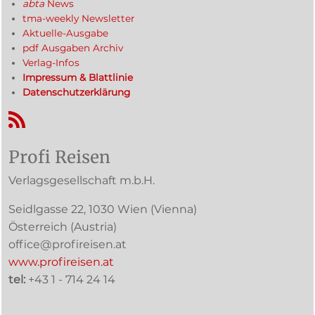
abta
News
tma-weekly Newsletter
Aktuelle-Ausgabe
pdf Ausgaben Archiv
Verlag-Infos
Impressum & Blattlinie
Datenschutzerklärung
RSS-Feed
Profi Reisen
Verlagsgesellschaft m.b.H.
Seidlgasse 22
,
1030
Wien
(Vienna)
Österreich (
Austria
)
office@profireisen.at
www.profireisen.at
tel:
+43 1 - 714 24 14