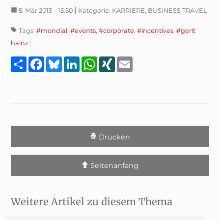
|
5. Mär 2013
– 15:50
Kategorie:
KARRIERE, BUSINESS TRAVEL
Tags:
#mondial
,
#events
,
#corporate
,
#incentives
,
#gerit
hainz
Teilen
Facebook
Bluesky
LinkedIn
WhatsApp
XING
Email
Drucken
Seitenanfang
Weitere Artikel zu diesem Thema