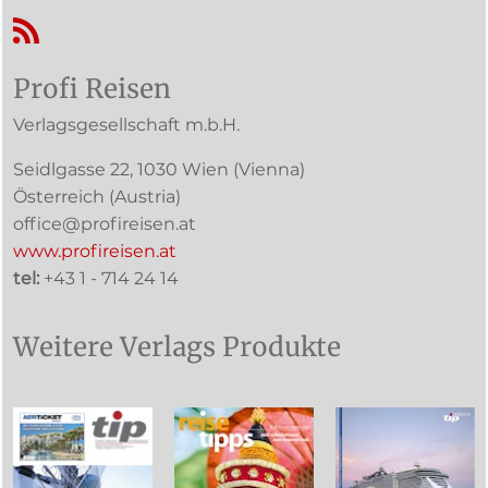
RSS-Feed
Profi Reisen
Verlagsgesellschaft m.b.H.
Seidlgasse 22
,
1030
Wien
(Vienna)
Österreich (
Austria
)
office@profireisen.at
www.profireisen.at
tel:
+43 1 - 714 24 14
Weitere Verlags Produkte