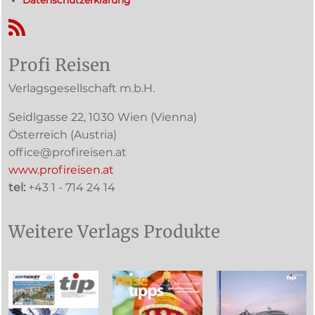
RSS-Feed
Profi Reisen
Verlagsgesellschaft m.b.H.
Seidlgasse 22
,
1030
Wien
(Vienna)
Österreich (
Austria
)
office@profireisen.at
www.profireisen.at
tel:
+43 1 - 714 24 14
Weitere Verlags Produkte