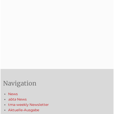
Navigation
News
abta
News
tma-weekly Newsletter
Aktuelle-Ausgabe