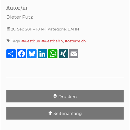
Autor/in
Dieter Putz
|
20. Sep 2011
– 10:14
Kategorie:
BAHN
Tags:
#westbus
,
#westbahn
,
#österreich
Teilen
Facebook
Bluesky
LinkedIn
WhatsApp
XING
Email
Drucken
Seitenanfang