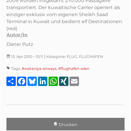
2009 wurden insgesamt 270.000 Passagiere
transportiert. Der kuwaitische Carrier operiert als
einziger exklusiv vom eigenen Sheikh Saad
Terminal in Kuwait und bedient elf Destinationen.
(red)
Autor/in
Dieter Putz
|
13. Apr 2010
– 10:11
Kategorie:
FLUG, FLUGHAFEN
Tags:
#wataniya airways
,
#flughafen wien
Teilen
Facebook
Bluesky
LinkedIn
WhatsApp
XING
Email
Drucken