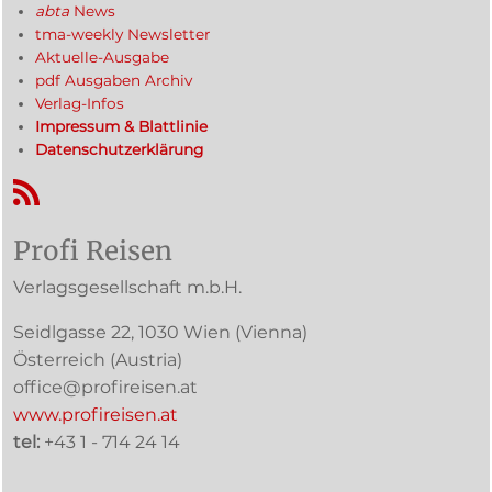
abta
News
tma-weekly Newsletter
Aktuelle-Ausgabe
pdf Ausgaben Archiv
Verlag-Infos
Impressum & Blattlinie
Datenschutzerklärung
RSS-Feed
Profi Reisen
Verlagsgesellschaft m.b.H.
Seidlgasse 22
,
1030
Wien
(Vienna)
Österreich (
Austria
)
office@profireisen.at
www.profireisen.at
tel:
+43 1 - 714 24 14