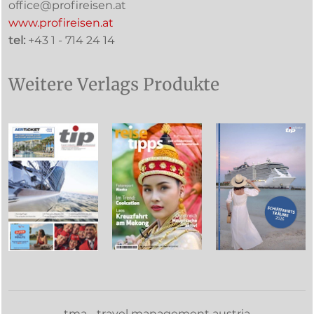
office@profireisen.at
www.profireisen.at
tel:
+43 1 - 714 24 14
Weitere Verlags Produkte
tma - travel management austria