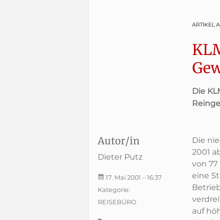
ARTIKEL 
KLM
Gew
Die KL
Reinge
Autor/in
Die ni
2001 a
Dieter Putz
von 77 
eine S
17. Mai 2001
– 16:37
Betrie
Kategorie:
verdre
REISEBÜRO
auf hö