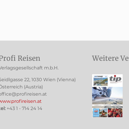
Profi Reisen
Weitere Ve
Verlagsgesellschaft m.b.H.
Seidlgasse 22
,
1030
Wien
(Vienna)
Österreich (
Austria
)
office@profireisen.at
www.profireisen.at
tel:
+43 1 - 714 24 14