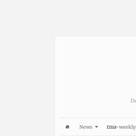
Skip to Content
Da
News
tma
-weekly