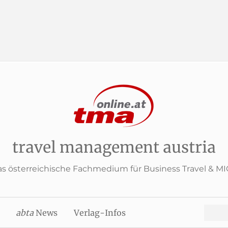
travel management austria
s österreichische Fachmedium für Business Travel & M
Search
abta
News
Verlag-Infos