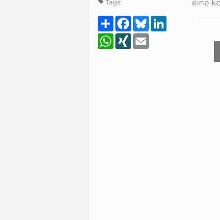
eine k
Tags:
Teilen
Facebook
Bluesky
LinkedIn
WhatsApp
XING
Email