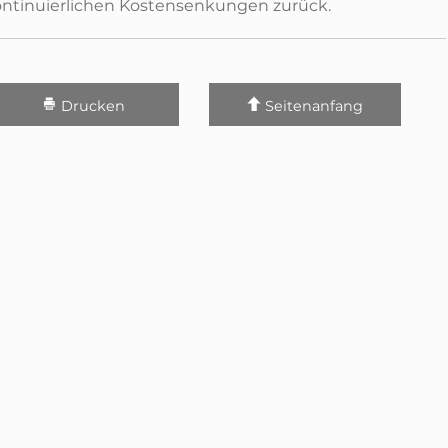
ontinuierlichen Kostensenkungen zurück.
Drucken
Seitenanfang