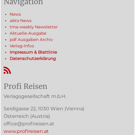
Navigation
News
abta
News
tma-weekly Newsletter
Aktuelle-Ausgabe
pdf Ausgaben Archiv
Verlag-Infos
Impressum & Blattlinie
Datenschutzerklärung
RSS-Feed
Profi Reisen
Verlagsgesellschaft m.b.H.
Seidlgasse 22
,
1030
Wien
(Vienna)
Österreich (
Austria
)
office@profireisen.at
www.profireisen.at