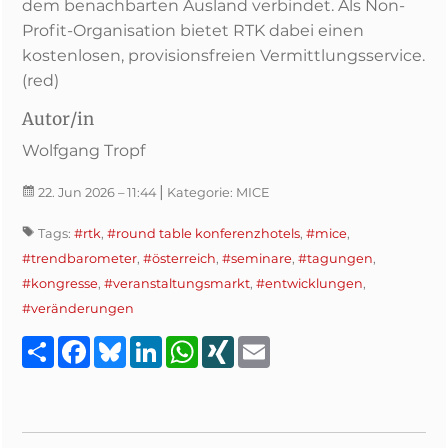
dem benachbarten Ausland verbindet. Als Non-
Profit-Organisation bietet RTK dabei einen
kostenlosen, provisionsfreien Vermittlungsservice.
(red)
Autor/in
Wolfgang Tropf
|
22. Jun 2026
– 11:44
Kategorie:
MICE
Tags:
#rtk
,
#round table konferenzhotels
,
#mice
,
#trendbarometer
,
#österreich
,
#seminare
,
#tagungen
,
#kongresse
,
#veranstaltungsmarkt
,
#entwicklungen
,
#veränderungen
Teilen
Facebook
Bluesky
LinkedIn
WhatsApp
XING
Email