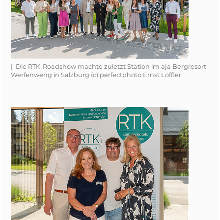
| Die RTK-Roadshow machte zuletzt Station im aja Bergresort
Werfenweng in Salzburg (c) perfectphoto Ernst Löffler