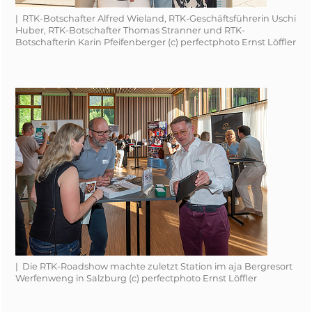
| RTK-Botschafter Alfred Wieland, RTK-Geschäftsführerin Uschi
Huber, RTK-Botschafter Thomas Stranner und RTK-
Botschafterin Karin Pfeifenberger (c) perfectphoto Ernst Löffler
| Die RTK-Roadshow machte zuletzt Station im aja Bergresort
Werfenweng in Salzburg (c) perfectphoto Ernst Löffler