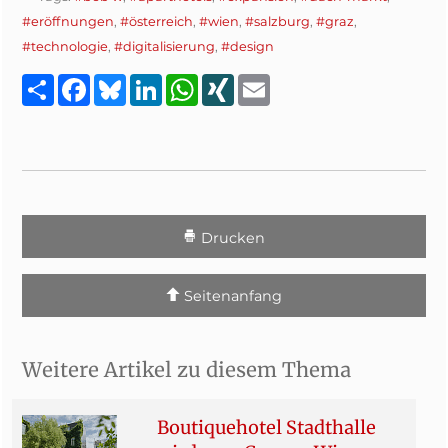
#eröffnungen
,
#österreich
,
#wien
,
#salzburg
,
#graz
,
#technologie
,
#digitalisierung
,
#design
Teilen
Facebook
Bluesky
LinkedIn
WhatsApp
XING
Email
Drucken
Seitenanfang
Weitere Artikel zu diesem Thema
Boutiquehotel Stadthalle