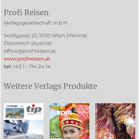
Profi Reisen
Verlagsgesellschaft m.b.H.
Seidlgasse 22
,
1030
Wien
(Vienna)
Österreich (
Austria
)
office@profireisen.at
www.profireisen.at
tel:
+43 1 - 714 24 14
Weitere Verlags Produkte