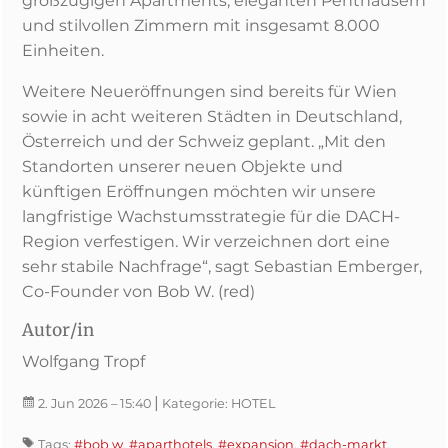
großzügigen Apartments, eleganten Penthäusern
und stilvollen Zimmern mit insgesamt 8.000
Einheiten.
Weitere Neueröffnungen sind bereits für Wien
sowie in acht weiteren Städten in Deutschland,
Österreich und der Schweiz geplant. „Mit den
Standorten unserer neuen Objekte und
künftigen Eröffnungen möchten wir unsere
langfristige Wachstumsstrategie für die DACH-
Region verfestigen. Wir verzeichnen dort eine
sehr stabile Nachfrage“, sagt Sebastian Emberger,
Co-Founder von Bob W. (red)
Autor/in
Wolfgang Tropf
|
2. Jun 2026
– 15:40
Kategorie:
HOTEL
Tags:
#bob w
,
#aparthotels
,
#expansion
,
#dach-markt
,