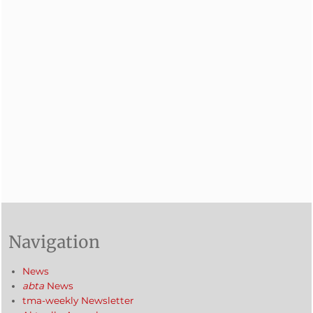
Navigation
News
abta
News
tma-weekly Newsletter