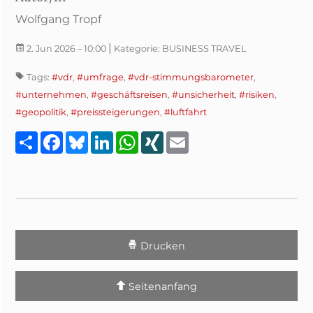
Wolfgang Tropf
|
2. Jun 2026
– 10:00
Kategorie:
BUSINESS TRAVEL
Tags:
#vdr
,
#umfrage
,
#vdr-stimmungsbarometer
,
#unternehmen
,
#geschäftsreisen
,
#unsicherheit
,
#risiken
,
#geopolitik
,
#preissteigerungen
,
#luftfahrt
Teilen
Facebook
Bluesky
LinkedIn
WhatsApp
XING
Email
Drucken
Seitenanfang