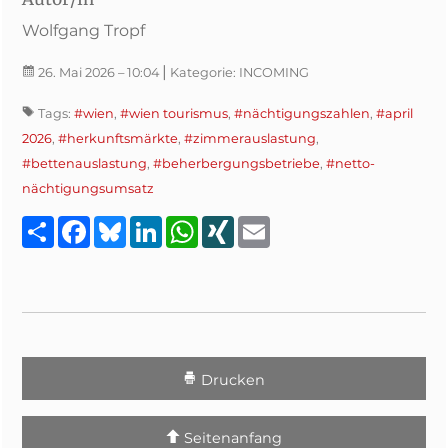
Wolfgang Tropf
|
26. Mai 2026
– 10:04
Kategorie:
INCOMING
Tags:
#wien
,
#wien tourismus
,
#nächtigungszahlen
,
#april
2026
,
#herkunftsmärkte
,
#zimmerauslastung
,
#bettenauslastung
,
#beherbergungsbetriebe
,
#netto-
nächtigungsumsatz
Teilen
Facebook
Bluesky
LinkedIn
WhatsApp
XING
Email
Drucken
Seitenanfang