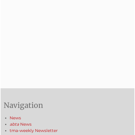
Navigation
News
abta
News
tma-weekly Newsletter