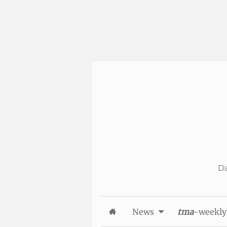
Skip to Content
Da
News
tma
-weekly