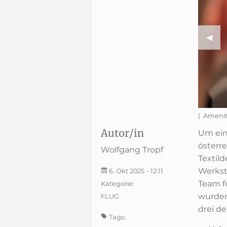
Previ
◀︎
t einem Design von Koloman Moser (c) Austrian Airlines
| Amenit
Autor/in
Um ein
österr
Wolfgang Tropf
Textil
Werkst
6. Okt 2025
– 12:11
Team f
Kategorie:
wurden
FLUG
drei d
Tags: