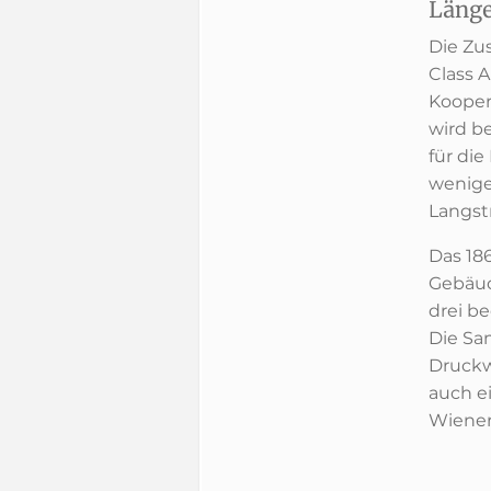
Länge
Die Zu
Class A
Kooper
wird b
für di
wenige
Langst
Das 18
Gebäud
drei b
Die Sa
Druckw
auch e
Wiener 