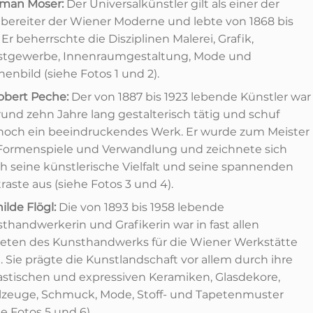
man Moser:
Der Universalkünstler gilt als einer der
ereiter der Wiener Moderne und lebte von 1868 bis
. Er beherrschte die Disziplinen Malerei, Grafik,
stgewerbe, Innenraumgestaltung, Mode und
enbild (siehe Fotos 1 und 2).
bert Peche:
Der von 1887 bis 1923 lebende Künstler war
rund zehn Jahre lang gestalterisch tätig und schuf
och ein beeindruckendes Werk. Er wurde zum Meister
Formenspiele und Verwandlung und zeichnete sich
h seine künstlerische Vielfalt und seine spannenden
raste aus (siehe Fotos 3 und 4).
ilde Flögl:
Die von 1893 bis 1958 lebende
thandwerkerin und Grafikerin war in fast allen
eten des Kunsthandwerks für die Wiener Werkstätte
g. Sie prägte die Kunstlandschaft vor allem durch ihre
astischen und expressiven Keramiken, Glasdekore,
lzeuge, Schmuck, Mode, Stoff- und Tapetenmuster
he Fotos 5 und 6).