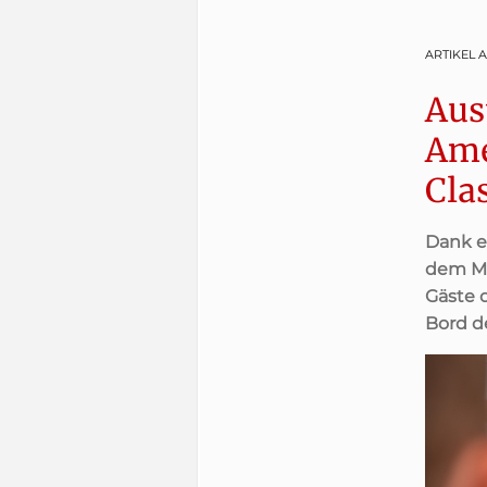
ARTIKEL 
Aus
Ame
Cla
Dank e
dem MA
Gäste 
Bord d