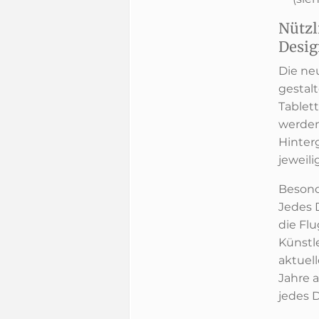
Nützl
Desi
Die ne
gestal
Tablett
werden
Hinter
jeweili
Besond
Jedes D
die Fl
Künstl
aktuel
Jahre 
jedes D