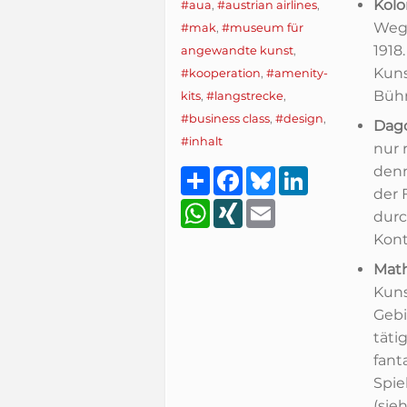
Kolo
#aua
,
#austrian airlines
,
Wegb
#mak
,
#museum für
1918
angewandte kunst
,
Kun
#kooperation
,
#amenity-
Bühn
kits
,
#langstrecke
,
#business class
,
#design
,
Dago
#inhalt
nur 
denn
Teilen
Facebook
Bluesky
LinkedIn
der 
WhatsApp
XING
Email
durc
Kont
Math
Kuns
Gebi
täti
fant
Spie
(sie