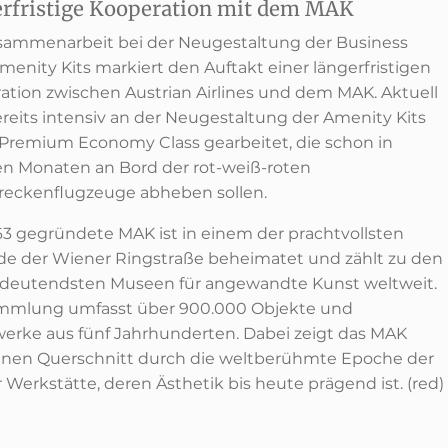
rfristige Kooperation mit dem MAK
sammenarbeit bei der Neugestaltung der Business
menity Kits markiert den Auftakt einer längerfristigen
ation zwischen Austrian Airlines und dem MAK. Aktuell
ereits intensiv an der Neugestaltung der Amenity Kits
e Premium Economy Class gearbeitet, die schon in
n Monaten an Bord der rot-weiß-roten
reckenflugzeuge abheben sollen.
63 gegründete MAK ist in einem der prachtvollsten
e der Wiener Ringstraße beheimatet und zählt zu den
edeutendsten Museen für angewandte Kunst weltweit.
mmlung umfasst über 900.000 Objekte und
erke aus fünf Jahrhunderten. Dabei zeigt das MAK
inen Querschnitt durch die weltberühmte Epoche der
Werkstätte, deren Ästhetik bis heute prägend ist. (red)