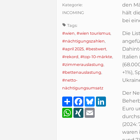
den Mä
Kategorie:
hält d
INCOMING
bei ei
Tags:
Die Li
#wien
,
#wien tourismus
,
angefü
#nächtigungszahlen
,
Dahint
#april 2025
,
#bestwert
,
Italien
#rekord
,
#top-10-märkte
,
(68.000
#zimmerauslastung
,
+1%), S
#bettenauslastung
,
Ukraine
#netto-
nächtigungsumsatz
Der Ne
Teilen
Facebook
Bluesky
LinkedIn
Beherb
Euro u
WhatsApp
XING
Email
durchs
(2024: 
waren 
rund 7,