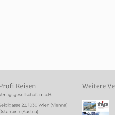
Profi Reisen
Weitere Ve
Verlagsgesellschaft m.b.H.
Seidlgasse 22
,
1030
Wien
(Vienna)
Österreich (
Austria
)