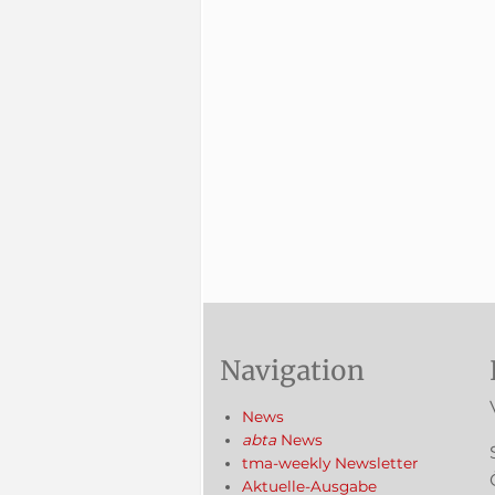
Navigation
News
abta
News
tma-weekly Newsletter
Aktuelle-Ausgabe