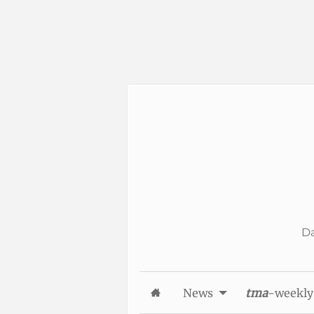
Skip to Content
Da
News
tma
-weekly