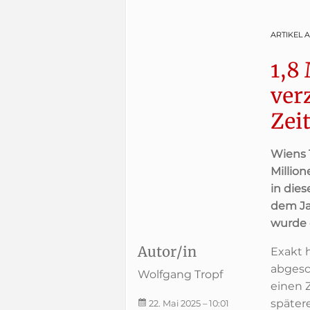
ARTIKEL 
1,8
ver
Zei
Wiens 
Millio
in die
dem Ja
wurde 
Autor/in
Exakt 
abgesc
Wolfgang Tropf
einen 
später
22. Mai 2025
– 10:01