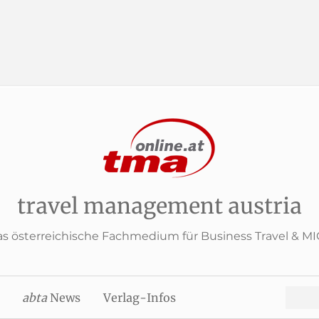
travel management austria
s österreichische Fachmedium für Business Travel & M
Search
abta
News
Verlag-Infos