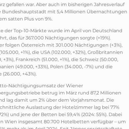
rz gefallen war. Aber auch im bisherigen Jahresverlauf
ie Bundeshauptstadt mit 5,4 Millionen Übernachtungen
nem satten Plus von 9%.
ste der Top-10-Märkte wurde im April von Deutschland
hrt, das für 367.000 Nächtigungen sorgte (+19%).
er folgen Österreich mit 301.000 Nächtigungen (+3%),
 (105.000, +1%), die USA (102.000, +32%), Großbritannien
, +3%), Frankreich (51.000, +1%), die Schweiz (50.000,
panien (49.000, +33%), Polen (34.000, -7%) und die
 (26.000, +43%).
tto-Nächtigungsumsatz der Wiener
ergungsbetriebe betrug im März rund 87,2 Millionen
nd lag damit um 2% über dem Vorjahrsmonat. Die
chnittliche Auslastung der Hotelzimmer lag bei 77%
72%) und jene der Betten bei 59,4% (2024: 55%). Dabei
in Wien insgesamt 80.700 Hotelbetten verfügbar – um
5% mehr als im April 2024. Seit Jänner erwirtschaftete