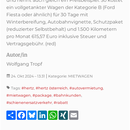
und nennt auch gleich ein Preisbeispiel. So kostet
ein vollgetankter Wagen der Kategorie B (Ford
Fiesta oder ähnlich) für 30 Tage mit
Winterbereifung, Autobahnvignette, Schutzpaket
(reduzierter Selbstbehalt) und 1.500 Kilometern
pro Monat 615,57 Euro inklusive Steuer und
Vertragsgebühr. (red)
Autor/in
Wolfgang Tropf
|
24. Okt 2024
– 13:31
Kategorie:
MIETWAGEN
Tags:
#hertz
,
#hertz österreich
,
#autovermietung
,
#mietwagen
,
#package
,
#bahnkunden
,
#schienenersatzverkehr
,
#rabatt
Teilen
Facebook
Bluesky
LinkedIn
WhatsApp
XING
Email