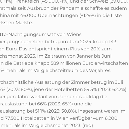
, +1%), Frankreich (45.000, -1%) und der Schweiz (39.000,
Erstmals seit Ausbruch der Pandemie schaffte es zudem
hina mit 46.000 Übernachtungen (+129%) in die Liste
ärksten Märkte.
tto-Nächtigungsumsatz von Wiens
ergungsbetrieben betrug im Juni 2024 knapp 143
nen Euro. Das entspricht einem Plus von 20% zum
ichsmonat 2023. Im Zeitraum von Jänner bis Juni
n die Betriebe knapp 589 Millionen Euro erwirtschaften
5% mehr als im Vergleichszeitraum des Vorjahres.
rchschnittliche Auslastung der Zimmer betrug im Juli
% (2023: 80%), jene der Hotelbetten 59,5% (2023: 62,2%).
erigen Jahresverlauf von Jänner bis Juli lag die
auslastung bei 66% (2023: 65%) und die
auslastung bei 51,1% (2023: 50,8%). Insgesamt waren im
und 77.500 Hotelbetten in Wien verfügbar –um 6.200
 mehr als im Vergleichsmonat 2023. (red)