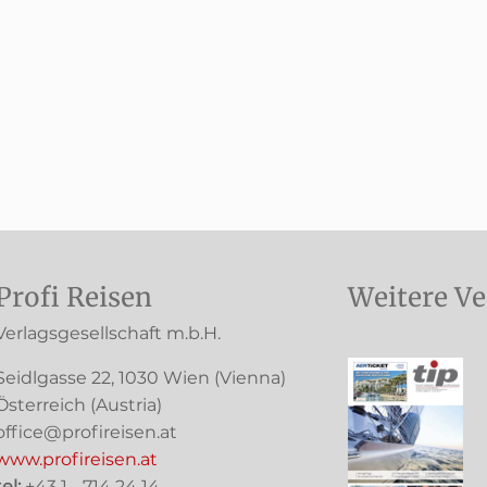
Profi Reisen
Weitere Ve
Verlagsgesellschaft m.b.H.
Seidlgasse 22
,
1030
Wien
(Vienna)
Österreich (
Austria
)
office@profireisen.at
www.profireisen.at
tel:
+43 1 - 714 24 14