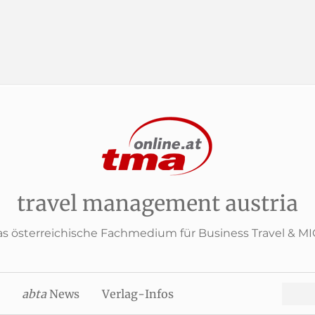
travel management austria
s österreichische Fachmedium für Business Travel & M
Search
abta
News
Verlag-Infos