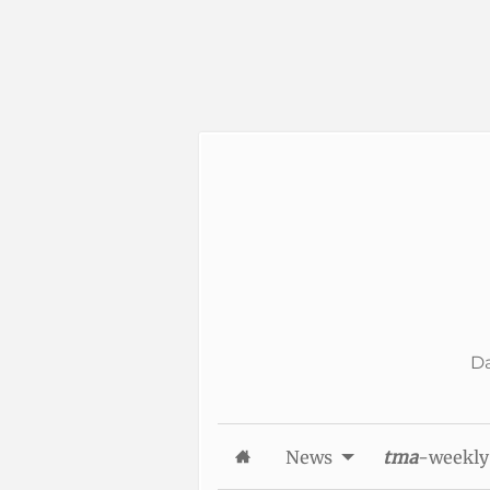
Skip to Content
Da
News
tma
-weekly