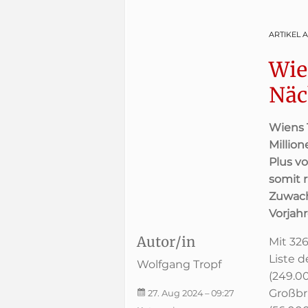
ARTIKEL 
Wie
Näc
Wiens 
Millio
Plus v
somit 
Zuwach
Vorjahr
Autor/in
Mit 32
Liste d
Wolfgang Tropf
(249.00
Großbri
27. Aug 2024
– 09:27