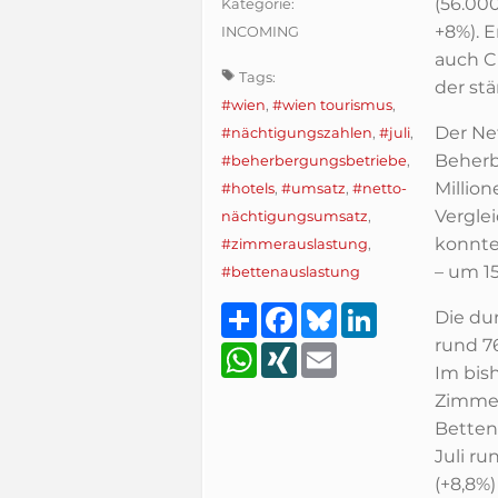
(56.000
Kategorie:
+8%). 
INCOMING
auch C
Tags:
der st
#wien
,
#wien tourismus
,
Der Ne
#nächtigungszahlen
,
#juli
,
Beherb
#beherbergungsbetriebe
,
Millio
#hotels
,
#umsatz
,
#netto-
Vergle
nächtigungsumsatz
,
konnte
#zimmerauslastung
,
– um 1
#bettenauslastung
Teilen
Facebook
Bluesky
LinkedIn
Die du
rund 76
WhatsApp
XING
Email
Im bish
Zimmer
Betten
Juli r
(+8,8%)