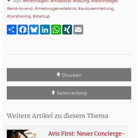
Tags:
#mietwagen
,
#mobilität
,
#lösung
,
#technologie
,
#end-to-end
,
#mietwagenerlebnis
,
#autovermietung
,
#carsharing
,
#startup
Teilen
Facebook
Bluesky
LinkedIn
WhatsApp
XING
Email
Drucken
Seitenanfang
Weitere Artikel zu diesem Thema
Avis First: Neuer Concierge-