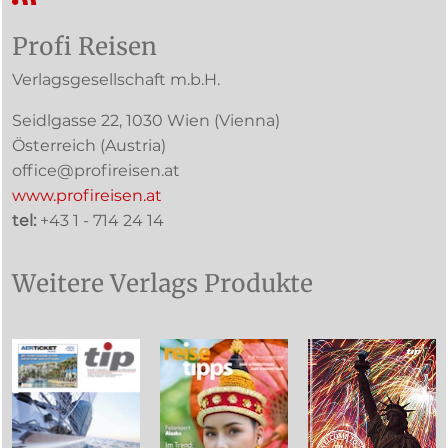
Profi Reisen
Verlagsgesellschaft m.b.H.
Seidlgasse 22
,
1030
Wien
(Vienna)
Österreich (
Austria
)
office@profireisen.at
www.profireisen.at
tel:
+43 1 - 714 24 14
Weitere Verlags Produkte