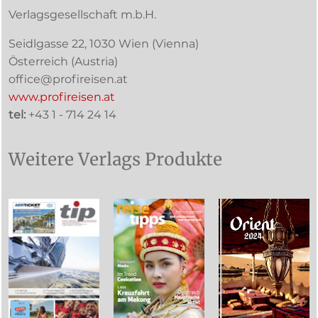
Verlagsgesellschaft m.b.H.
Seidlgasse 22
,
1030
Wien
(Vienna)
Österreich (
Austria
)
office@profireisen.at
www.profireisen.at
tel:
+43 1 - 714 24 14
Weitere Verlags Produkte